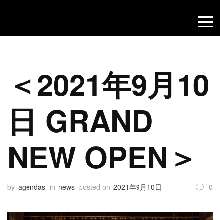
＜2021年9月10
日 GRAND
NEW OPEN＞
by
agendas
in
news
posted on
2021年9月10日
0