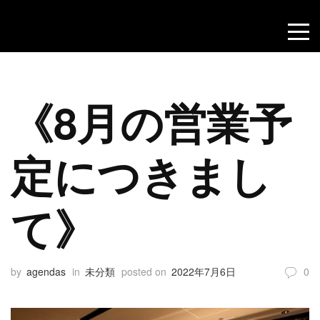
《8月の営業予
定につきまし
て》
by
agendas
in
未分類
posted on
2022年7月6日
0